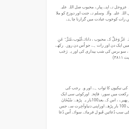
لہ عزوجل نے اپنے پیارے محبوب صل اللہ علیہ
للہ علیہ وآلہ وسلم نے جنت اور دوزخ کو ملا
س رات کوخوب عبادت میں گزارنا چاہنے
َجَلَّ کے محبوب ، دانائےغُیُوب،مُنَزَّہٌ عَنِ
:’’رجَب میں ایک دن اور رات ہے جو اُس دن روزہ رکھے
ے ، سو برس کی شب بیداری کی اور یہ رَجَب
ی نیکیوں کا ثواب ہے اور وہ رجب کی
کعت میں سورۂ فاتِحہ اورکوئی سی ایک
سُورت اور ہر دو رکعت پراَلتَّحِیّاتُ پڑھے اور بارہ پوری ہونے پر سلام پھیرے ، اس کے بعد100بار یہ پڑھے: سُبْحٰانَ
اللہِ وَالْحَمْدُلِلّٰہِ وَلَآاِلٰہَ اِلَّااللہُ وَاللہُ اَکْبَر ، اِستِغفار100 بار، دُرُود شریف 100 بار پڑھے اوراپنی دنیاوآخِرت سے جس
 کی سب دُعائیں قَبو ل فرمائے سوائے اُس دُعا