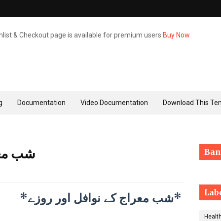
hlist & Checkout page is available for premium users
Buy Now
g
Documentation
Video Documentation
Download This Te
شب معر
Ban
Lab
*شب معراج کے نوافل اور روزے*
Healt