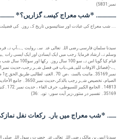
نمبر:5831)
................ *شب معراج کیسے گزاریں؟* ...............
..... شب معراج کی عبادت اور ستائیسویں تاریخ کے روزہ کی فضیلت
سیدنا سلمان فارسی رضی اللہ تعالی عنہ سے روایت ہے،آپ نے فرما
وسلم نے ارشاد فرمایا: رجب میں ایک ایسادن اور ایک ایسی رات ہ
قیام کیا گویا اس نے 
الصیام، تخصیص شہر رجب بال
14813۔ ال
35169۔ تفسیر در منثور،زیر آیت سورۂ توبہ :36)
....... *شب معراج میں بارہ رکعات نفل ن
سیدنا انس بن مالک رضی اللہ تعالی عنہ حضرت رسول اللہ صلی الل