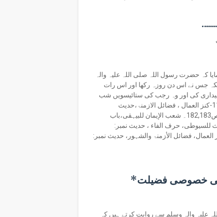
....
یا کہ حضرت رسول اللہ صلی اللہ علیہ والہ
یکہ جس نے اس دن روزہ رکھا اور اس رات
سو 100 سال روزہ رکھا اور سو100 سال شب بیداری کی اور وہ رجب کی ستائیسویں شب
ہے-(فضائل الاوقات للبیہقی،باب فی فضل شہر رجب،حدیث نمبر11-کنز العمال ، فضائل الازمنۃ،حدیث
نمبر:35169۔ماثبت بالسنۃ ،ص :70۔الغنیۃ لطالبی طریق الحق ج1 ص182,183۔ شعب الإیمان للبیہقی،باب
ذکر،حدیث نمبر:3650۔ جامع الأحادیث للسیوطی، حرف الفاء ، حدیث نمبر:
جامع الکبیر للسیوطی، حرف الفاء ، حدیث نمبر: 172۔کنز العمال، فضائل الأزمنۃ والشہور، حدیث نمبر:
مازکی خصوصی فضیلت*
ہ علیہ والہ وسلم سے روایت کرتے ہیں کہ