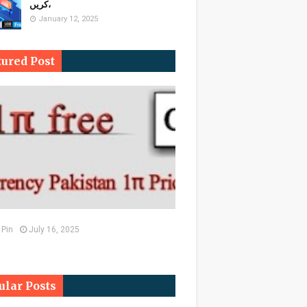
کریں،
January 12, 2025
tured Post
 Pin
July 16, 2025
ular Posts