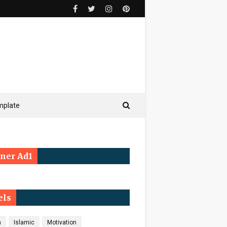
mplate
ner Ad1
els
h
Islamic
Motivation