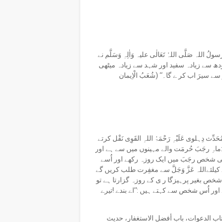
ہ صَلَّی اللہُ تَعَالٰی علیہ وَاٰلِہٖ وَسَلَّم نے
دودھ سے زیادہ سفید اور شہد سے زیادہ میٹھی
 سیرَ اب کر ے گا۔‘‘ (شُعَبُ الْاِیمان
ِّث دِہلوی عَلَیْہِ رَحْمَۃُ اللہِ القَوِی نَقْل کرتے
ن ہے:ماہِ رجَبَ حُرمَت والے مہینوں میں سے ہے اور
ئی شخص رجَبَ میں ایک روزہ رکھے اور اُسے
لئےاللہ عَزَّ وَجَلَّ سے مغفِرت طلب کریں گے
وہ شخص بغیر پرہیزگا ر ی کے روزہ گزارتا ہے تو
ر اُس شخص سے کہتے ہیں :’’اے بندے !تیرے
۲۳۴،فَضائِلُ شَہْرِ رَجَب ، لِلخَلّال ص۳،۴)بخاری، کتاب الدعوات، باب أفضل الاستغفار، حدیث