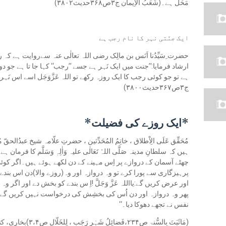
مَحَل ہے۔(شُعَبُ الْاِیمان ج۳ص۳۶۸حدیث۳۸۰۲)
ایک جنّتی نہر کا نام رجب ہے
حضرت ِسَیِّدُنا اَنَس بن مالِک رضی اللہ تعالٰی عنہ سےروایت ہے کہ رسولُ الل
ارشاد فرمایا:’’جنت میں ایک نَہر ہے جسے ’’رجب‘‘ کہا جا تا ہے جو 
ہے تو جو کوئی رجب کا ایک روزہ رکھے تو اللہ عَزَّوَجَل اسے اس نَہر سے
ج۳ص۳۶۷حدیث۳۸۰۰)
*ایک روزے کی فضیلت*
مُحَقِّق عَلَی الِاْطلاق ، خاتِمُ المُحَدِّثین ، حضرتِ علّامہ شیخ عبدُالحقّ مُحَد
ہیں کہ سلطانِ مدینہ صَلَّی اللہُ تَعَالٰی علیہ وَاٰلِہٖ وَسَلَّم کا فرما
چھٹے آسمان کے دروازے پر اِس مہینے کے دن لکھے ہوئے ہیں۔اگر کو
پرہیزگاری سے پورا کرے تو وہ دروازہ اور وہ(روزے والا)دن اس بندے کی
اور عرض کریں گے:یااللہ عَزَّ وَجَلَّ !اِ س بندے کو بخش دے اور اگر 
پھر وہ دروازہ اور دن اُس کی بخشِش کی درخواست نہیں کریں گے او
نفس نے تجھے دھوکا دیا۔‘‘
(مَاثَبَتَ بِالسُّنۃ ص