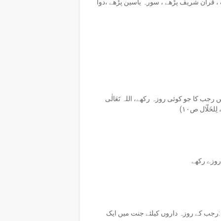
 ، قرآن شریف پڑھے ، سورہ یاسین پڑھے ،دوا
ں رجب کا جو کوئی روزہ رکھے، اللہ تَعَالٰی
خَلّال ص۱۰)
روزے رکھے
 ہیں :رجب کے روزہ داروں کیلئے جنت میں ایک