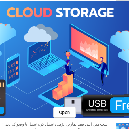
چھ رکعا
کے بعد50 بار دُرُود شریف پڑھے - انشااللہ تعالیٰ جو بھی حاجت ہو قبول ہوگی
دو رکعات نفل پڑھے ہر رکعت میں سورۂ فاتِحہ کے بعد27 بار سورہ
اخلاص پڑھیں اَلتَّحِیّاتُ کے بعد27 بار درود شریف پ
وسلم کی بارگاہ میں پیش کریں
دو رکعات نفل پڑھے
فاتِحہ کے بعد1 بار سورہ قریش پڑھے - انشااللہ تعالیٰ یہ نماز پڑھنے سے اولیا کے ساتھ نماز پڑھنے کا ثواب ملےگا
پڑھیں دس رکعات پوری ہونے پر 1بار کلمہ توحید یعنی چوتھا کلمہ پڑھیں
Open
شب م