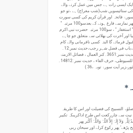
 ایک ایسی رات ہے جس میں عمل کرنے والے
ر وہ رجب کی ستائیسویں شب(شب معراج) ہے ،تو جو
سورۂ فاتحہ اور قرآن کریم کی کسی سورت
کی تلاوت کرے،ہردورکعت کے بعدقعدہ کرے‘اخیرمیں سلام پھیرے۔ پھر نمازسے فارغ ہونے کے بعدسو100 مرتبہ "
سُبْحَانَ اللَّہِ ، وَالْحَمْدُ لِلَّہِ ،وَلاَ إِلَہَ إِلاَّ اللّٰہُ ، وَاللّٰہُ أَکْبَر"، سو100 مرتبہ " استغفار " ، سو100 مرتبہ حضرت نبی اکرم
یا اور آخرت کی بھلائی سے متعلق جو چاہے
بول فرمائے گا البتہ کسی نافرمانی والے کام
میں دعاء کرے(تو یہ دعاء مقبول نہ ہوگی)۔(فضائل الاوقات للبیہقی،باب فی فضل شہر رجب،حدیث نمبر:12۔
شعب الایمان للبیہقی،باب فی الصیام،تخصیص شہر رجب بالذکر،حدیث نمبر:3651۔کنز العمال ، فضائل الازمنۃ
والشہور ،حدیث نمبر:35170-ماثبت بالسنۃ ،ص 70 ٬ جامع الأحادیث للسیوطی، حرف الفاء ، حدیث نمبر: 14812۔
قہ*
صلوٰۃ التسبیح کی فضیلت اور اس کا طریقہ
 کی نیت سے چاررکعت اس طرح اداکریںکہ تکبیر
َ إِلَہَ إِلاَّ اللّٰہُ وَاللّٰہُ أَکْبَر پھر
 پڑھے‘ پھر رکوع کرلے اور سبحان ربی