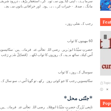
سرما پہنے ، اپنی گناہوں سے توبہ کرے استغفار پڑھے ، دررود شریف
مانگے ، صدقہ - خیرات کرے ، بے ہودہ اور خرافاتی باتوں سے بچے
Fea
رجب کے نفلی روزے
60 مھینوں کا ثواب
حضرتِ سیِّدُنا ابوہُریرہ رضی اللہ تعالٰی عنہ فرماتے ہیں : ستّائیسوی
اُس کیلئے ساٹھ مہینے کے روزوں کا ثواب لکھے۔ (فَضائِلُ شَہْرِ رَجَب ، لِل
سوسال کے روزے کا ثواب
ستّائیسویں رجب کا جو کوئی روزہ رکھے تو گویا اُس نے سو سال کے 
Topic
ⓘ ✕
*جنّتی محل*
Pop
تابِعی بُزُرگ حضرتِ سَیِّدُنا ابوقِلابہ رضی اللہ تعالٰی عنہ فرماتے