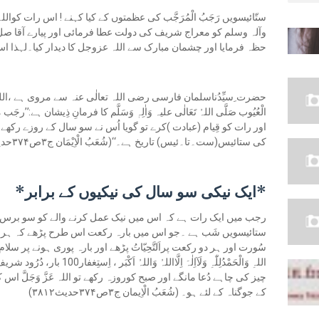
ستّائیسویں رَجَبُ الْمُرَجَّب کی عظمتوں کے کیا کہنے ! اس رات کوال
وآلہ وسلم کو معراج شریف کی دولت عطا فرمائی اور پیارے آقا صل ا
حظہ فرمایا اور چشمان مبارک سے اللہ عزوجل کا دیدار کیا۔لہذا ا
حضرت ِسیِّدُناسلمان فارسی رضی اللہ تعالٰی عنہ سے مروی ہے ،اللہ عَزَّ و
الْعُیُوب صَلَّی اللہُ تَعَالٰی علیہ وَاٰلِہٖ وَسَلَّم کا فرمانِ ذِیشان ہے
اور رات کو قِیام (عبادت )کرے تو گویا اُس نے سو سال کے روزے رکھ
کی ستائیس(ست۔تا۔ئیس) تاریخ ہے۔‘‘(شُعَبُ الْاِیْمَان ج۳ص۳۷۴حدیث ۳۸۱۱)
*ایک نیکی سو سال کی نیکیوں کے برابر*
رجب میں ایک رات ہے کہ اس میں نیک عمل کرنے والے کو سو برس ک
ستائیسویں شَب ہے ۔جو اس میں بارہ رکعت اس طرح پڑھے کہ ہر ر
چیز کی چاہے دُعا مانگے اور صبح کوروزہ رکھے تو اللہ عَزَّ وَجَلَّ اس
کے جوگناہ کے لئے ہو۔ (شُعَبُ الْاِیمان ج۳ص۳۷۴حدیث۳۸۱۲)