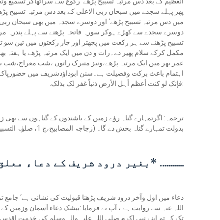
العظیم کے بعد دس مرتبہ تسبیح پڑھے‘ رکوع سے سراٹھاکر تسمیع وتح
پھر پہلے سجدے میں سبحان ربی الاعلی کے بعد دس مرتبہ تسبیح پڑ
میں دس مرتبہ تسبیح پڑھے‘ اور دوسرے سجدہ میں بھی سبحان ربی ا
دوسرے سجدے سے کھڑے ہوکر سورہ فاتحہ پڑھنے سے پہلے پندرہ مرت
تسبیح پڑھنے سے ہر رکعت میں پچھتر اور چار رکعتوں میں تین سو
مکمل کرکے سلام پھیر دے۔رات و دن میں ایک مرتبہ پڑھے یا ہفتہ بھر 
عمر بھر میں ایک مرتبہ پڑھے،ونیز متبرک راتوں ،شب معراج،شب بر
اہتمام باعث برکت وفضیلت ہے۔سنن ابوداؤدشریف میں حضورپاک ص
:فإنک لو کنت أعظم أہل الأرض ذنباً غفر لک بذلک.
ترجمہ: اگرتمہارے گناہ رؤے زمین کے باشندوں کے گناہوں سے بھی زی
بدولت تمہارے گناہ بخش دے گا۔ (زجاجۃ المصابیح،ج 1، صلوٰۃ التسبیح،ص 371)
............ *بغیر درود شریف کے دعاء مع
دعاء میں اول وآخر درود شریف پڑھنا قبولیت کی نشانی ہے‘ جامع
اللہ عنہ سے روایت ہے ، آپ نے فرمایا :بیشک دعاء آسمان وزمین ک
تک کہ تم اپنے نبی اکرم صلی اللہ علیہ والہ وسلم کی خدمت اقدس