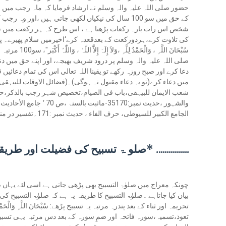
حضور صلی اللہ علیہ والہ وسلم نے ارشاد فرمایا کہ ماہ رجب میں
کے حق میں سو 100 سال کی نیکیاں لکھی جاتی ہیں ،او
شخص اس رات بارہ رکعات پڑھتا ہے ، اس طرح کہ ہر رکعت میں 
صلی اللہ علیہ والہ وسلم پر درود شریف بھیجے، اور اپنے حق میں دن
دعا کرے اور صبح روزہ رکھے تو یقینا اللہ تعالی اس کی تمام دعائیں ق
الجامع الکبیر للسیوطی، حرف الفاء ، حدیث نمبر :171۔تفسیر در منثور،زیر آیت سورۂ توبہ ،36 )
................ *صلو ۃ تسبیح کی فضیلت اور طری
چونکہ معراج میں صلوٰۃ التسبیح بھی پڑھی جاتی ہے اسی لئے یہاں 
بیان کیا جاتاہے ۔صلوٰۃ التسبیح کا طریقہ یہ ہے کہ صلوٰۃ التسبیح
تحریمہ اور ثناء کے بعد پندرہ مرتبہ یہ تسبیح پڑھے: سُبْحَانَ اللَّہِ وَالْحَمْدُ لِلَّہِ وَلا
تعوذ،تسمیہ،سورہ فاتحہ اور ضمِ سورہ کے بعد دس مرتبہ یہی تسبیح