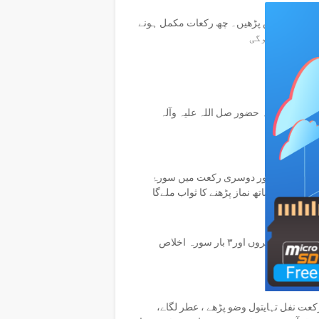
ت نفل دو سلام سے ہر رکعت میں سورۂ فاتِحہ کے بعد7 بار سورہ اخلاص پڑھیں۔ چھ رکعات مکمل ہونے
ڑھیں پِھر سلام پھیرے اس کا ہدیہ حضور صل اللہ علیہ وآلہ
 پہلی رکعت میں سورۂ فاتِحہ کے بعد1 بار سورہ علم نشرح اور دوسری رکعت میں سورۂ
دس رکعات نفل پانچ سلام سے ہر رکعت میں سورۂ فاتِحہ کے بعد ۳ بار سورہ کافروں اور۳ بار سورہ اخلاص
یں اپنی قضا نمازیں پڑھے ، غسل کرے غسل یا وضو کے بعد ٢ رکعت نفل تہایتول وضو پڑھے ، عطر لگاے،