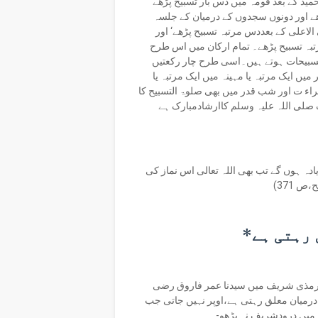
مید کے بعد قومہ میں دس بار تسبیح پڑھے‘
ھے اور دونوں سجدوں کے درمیان کے جلسہ
لاعلی کے بعددس مرتبہ تسبیح پڑھے‘ اور
بہ تسبیح پڑھے۔ تمام ارکان میں اس طرح
 تسبیحات ہوتے ہیں۔اسی طرح چار رکعتیں
میں ایک مرتبہ یا مہینہ میں ایک مرتبہ یا
اء ت اور شب قدر میں بھی صلوۃ التسبیح کا
لی اللہ علیہ وسلم کاارشادمبارک ہے
ادہ ہوں گے تب بھی اللہ تعالی اس نماز کی
لق رہتی ہے*
 ترمذی شریف میں سیدنا عمر فاروق رضی
ے درمیان معلق رہتی ہے،اوپر نہیں جاتی جب
 میں درودشریف نہ پڑھو-