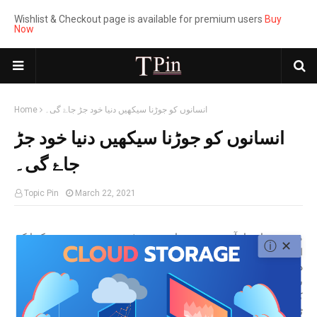
Wishlist & Checkout page is available for premium users
Buy
Now
انسانوں کو جوڑنا سیکھیں دنیا خود جڑ جاۓ گی۔
Home
انسانوں کو جوڑنا سیکھیں دنیا خود جڑ
جاۓ گی۔
Topic Pin
March 22, 2021
مجھے وہ بات یاد آرہی ہے جو شاید میں نے ٹی وی پر ہی سنی ہے کہ ایک
ⓘ
✕
اخبار کے مالک نے اپنے اخبار کی اس کاپی کے ٹکڑے ٹکڑے کردیئے جس میں
دنیا کا نقشہ تھا اور اس نقشے کو 32 ٹکڑوں میں تقسیم کردیا اور اپنے پانچ
سال کے کمسن بیٹے کو آواز دے کر بلایا اور اس سے کہا کہ لو بھئی یہ دنیا
کا نقشہ ہے جو ٹکڑوں میں ہے، اس کو جوڑ کر دکھاؤ۔ اب وہ بیچارہ تمام
ٹکڑے لے کر پریشان ہوکے بیٹھ گیا کیونکہ اب سارے ملکوں کے بارے میں کہ