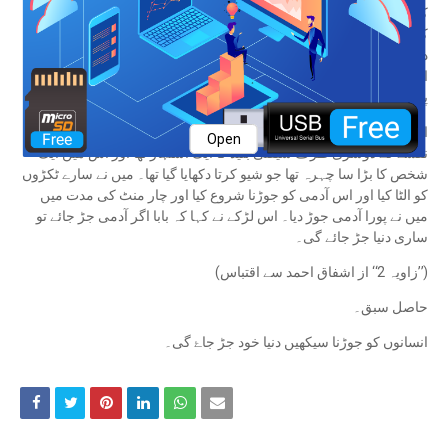
کون کہاں پر ہے، میرے جیسا بڑی عمر کا آدمی بھی نہیں جانتا ہے۔ وہ
کافی دیر تک پریشان بیٹھا رہا لیکن کچھ دیر بعد اس نے تمام کا تمام نقشہ
درست انداز میں جوڑ کر اپنے باپ کو دے دیا۔ اس کا باپ بڑ ا حیران ہوا
اور کہا کہ بیٹا مجھے اس کا راز بتا کیونکہ اگر مجھے اس نقشے کو جوڑنا
پڑتا تو میں نہیں جوڑ سکتا تھا۔
اس پر اس لڑکے نے کہا کہ بابا جان میں نے دنیا کا نقشہ نہیں جوڑا بلکہ
Open
نقشے کے دوسری طرف سیفٹی بلیڈ کا ایک اشتہار تھا اور اس میں ایک
شخص کا بڑا سا چہرہ تھا جو شیو کرتا دکھایا گیا تھا۔ میں نے سارے ٹکڑوں
کو الٹا کیا اور اس آدمی کو جوڑنا شروع کیا اور چار منٹ کی مدت میں
میں نے پورا آدمی جوڑ دیا۔ اس لڑکے نے کہا کہ بابا اگر آدمی جڑ جائے تو
ساری دنیا جڑ جائے گی۔
(’’زاویہ 2‘‘ از اشفاق احمد سے اقتباس)
حاصل سبق۔
انسانوں کو جوڑنا سیکھیں دنیا خود جڑ جاۓ گی۔