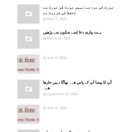
​​عورت کو مرد سے نہیں عورت کو عورت سے
تحفظ کی ضرورت ہے
May 15, 2023
بہت پیاری دعا اِسے سکون سے پڑھیں
March 01, 2024
July 15, 2025
آپ کا پیسا آپ کے پاس ھے۔ بھاگا نہیں جارھا
ھے۔
September 22, 2024
July 16, 2025