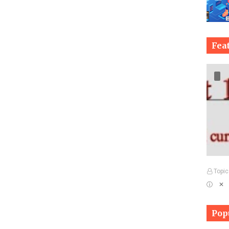
Fea
Topic
ⓘ ✕
Pop