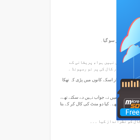
 ﺑﻬﺮﯼ ﺗﻬﯽ .
ﺗﻼﻭﺕ ﮐﯽ ﺍﻭﺭ ﺳﻮ ﮔﯿﺎ .
ﺎ۔
ﮯ ﺍﯾﺴﺎ ﮐﺒﻬﯽ ﻧﮩﯿﮟ ﮨﻮﺍ، ﭘﺮﯾﺸﺎﻧﯽ کے
ئی۔ ﺑﺎﺭ ﺑﺎﺭ ﮐﺎﻝ ﮐﯽ ﭘﺮ ﻧﻮ ﺭﺳﭙﻮﻧﮉ ۔
ﺷﻮہر ﮐﯽ ﺁﻭﺍﺯ ﺍﺳﮑﮯ ﮐﺎﻧﻮﮞ ﻣﯿﮟ ﭘﮍی کہ ﺗﻬﮑﺎ
ﮐﺘﻨﯽ ﮐﺎﻟﺰ ﮐﯽ ﻣﯿﮟ ﻧﮯ ﺟﻮﺍﺏ ﻧﮩﯿﮟ ﺩﮮ ﺳﮑﺘﮯ ﺗﻬﮯ،
ﺘﺎ ﺗﻮ ﺳﮑﺘﮯ ﺗﻬﮯ . ﮐﯿﺎ ﺩﻭ ﻣﻨﭧ ﮐﯽ ﮐﺎﻝ ﮐﺮ کے ﺑﺘﺎ
 ﮐﺎﻝ ﮐﻮ ﻧﻈﺮﺍﻧﺪﺍﺯ ﮐﯿﺎ ۔۔۔