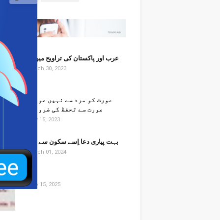
عرب اور پاکستان کی تراویح میں فرق
March 30, 2023
​​عورت کو مرد سے نہیں عورت کو
عورت سے تحفظ کی ضرورت ہے
May 15, 2023
بہت پیاری دعا اِسے سکون سے پڑھیں
March 01, 2024
July 15, 2025