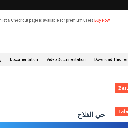
hlist & Checkout page is available for premium users
Buy Now
g
Documentation
Video Documentation
Download This Te
Ban
Lab
حي الفلاح
۔"" "" "" ""
Healt