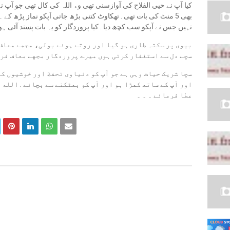
ﮐﯿﺎ ﺁﭖ ﻧﮯ ﺣﯿﯽ ﺍﻟﻔﻼﺡ ﮐﯽ ﺁﻭﺍﺯﺳﻨﯽ ﺗﻬﯽ ﻭﮦ اللہ ﮐﯽ ﮐﺎﻝ ﺗﻬﯽ ﺟﻮ ﺁ
ﺑﻬﯽ 5 ﻣﻨﭧ ﮐﯽ ﺑﺎﺕ ﺗﻬﯽ . ﺗﻬﮑﺎﻭﭦ ﮐﺘﻨﯽ ﺑﮍھ ﺟﺎﺗﯽ ﺁﭘﮑﻮ ﻧﻤﺎﺯ ﭘﮍھ ﮐﮯ ۔
ﻧﮩﯿﮟ ﺟﺲ ﻧﮯ ﺁﭘﮑﻮ ﺳﺐ ﮐﭽھ ﺩﯾﺎ . ﮐﯿﺎ ﭘﺮﻭﺭﺩﮔﺎﺭ ﮐﻮ ﯾﮧ ﺑﺎﺕ ﭘﺴﻨﺪ ﺁﺋﯽ ﮨﻮ
ﺑﯿﻮﯼ ﭘﺮ ﺳﮑﺘﮧ ﻃﺎﺭﯼ ہو ﮔﯿﺎ ﺍﻭﺭ ﺭﻭﺗﮯ ہوئے ﺑﻮﻟﯽ، ﻣﺠﮭﮯ ﻣﻌﺎﻑ 
ﺳﭽﮯ ﺩﻝ ﺳﮯ ﺍﺳﺘﻐﻔﺎﺭ ﮐﺮﺗﯽ ﮨﻮﮞ ﻣﯿﺮﮮ ﭘﺮﻭﺭﺩﮔﺎﺭ ﻣﺠﻬﮯ ﻣﻌﺎﻑ ﻓﺮﻣ
ﺳﭽﺎ ﺷﺮﯾﮏ ﺣﯿﺎﺕ ﻭﮨﯽ ﮨﮯ ﺟﻮ ﺁﭖ ﮐﻮ ﺩﻧﯿﺎﻭﯼ ﺗﺤﻔﻆ ﺍﻭﺭ ﺧﻮﺷﯿﻮﮞ ﮐ
ﺍﻭﺭ ﺁﭖ ﮐﮯ ﺳﺎﺗﮫ ﮐﮭﮍﺍ ہو ﺍﻭﺭ ﺁﭖ ﮐﻮ ﺑﮭﭩﮑﻨﮯ ﺳﮯ ﺑﭽﺎﺋﮯ . ﺍﻟﻠﻪ 
ﻋﻄﺎ ﻓﺮﻣﺎﺋﮯ ۔ ۔ ۔