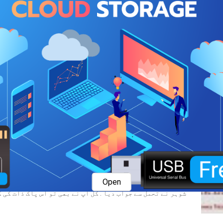
ﺍﯾﮏ ﺟﻮﮌﮮ ﮐﯽ ﻟﻮ ﻣﯿﺮﯾﺞ ﮨﻮﺋﯽ ﺍﻭﺭ ﺍﻧﮑﯽ ﺯﻧﺪﮔﯽ ﻣﺎﺷﺎءﺍﻟﻠﮧ ﺧﻮﺷﯿﻮﮞ ﺳﮯ
ﺷﻮہر ﺍﯾﮏ ﺩﻥ ﺑﯿﻮﯼ ﺳﮯ . ﺗﻢ ﻧﮯ ﺁﺝ ﻧﻤﺎﺯ ﻧﮩﯿﮟ ﭘﮍﮬﯽ۔
ﺑﯿﻮﯼ . ﺗﮭﮏ گئی ﺗﮭﯽ، ﺍﺱ ﻟﯿﮯ ﻧﮩﯿﮟ ﭘﮍﻫﯽ ﺻﺒﺢ ﭘﮍھ ﻟﻮﻧﮕﯽ۔
ﺷﻮہر ﮐﻮ ﯾﮧ ﺑﺎﺕ ﺑﺮﯼ ﻟﮕﯽ ﻣﮕﺮ ﺑﯿﻮﯼ ﮐﻮ ﮐﭽھ ﻧﮧ ﮐﮩﺎ . ﺧﻮﺩ ﻧﻤﺎﺯ ﭘﮍﻫﯽ 
ﺩﻭﺳﺮﮮ ﺩﻥ ﺑﯿﻮﯼ کے ﺍﭨﻬﻨﮯ ﺳﮯ ﭘﮩﻠﮯ ﮨﯽ ﻧﻤﺎﺯ ﭘﮍﮪ کر ﺩﻓﺘﺮ ﮐﯿﻠﺌﮯ ﻧﮑﻞ ﮔﯿ
ﺑﯿﻮﯼ ﺍﭨﻬﯽ ﺷﻮﮨﺮ ﮐﻮ ﻧﮧ ﭘﺎ ﮐﺮ ﺑﮩﺖ ﭘﺮﯾﺸﺎﻥ ﮨﻮﺋﯽ ﮐﮧ ﺍﺱ ﺳﮯ ﭘﮩﻠ
ﻋﺎﻟﻢ ﻣﯿﮟ ﺑﯿﻮﯼ ﻧﮯ ﺷﻮﮨﺮ ﮐﻮ ﻓﻮﻥ ﮐﯿﺎ۔ مگر ﮐﺎﻝ ﺍﭨﯿﻨﮉ ﻧﮩﯿﮟ ہو
ﺑﯿﻮﯼ ﮐﯽ ﭘﺮﯾﺸﺎﻧﯽ ﺑﮍﻫﺘﯽ ﮨﯽ ﺟﺎ ﺭﮨﯽ ﺗﻬﯽ ﮐﭽھ ﮔﮭﻨﭩﮯ ﺑﻌﺪ ﮐﺎﻝ ﮐﯽ ﺗﻮ 
ﮨﻮﺍ ﺗﻬﺎ ﻟﯿﭧ ﮔﯿﺎ ﻧﯿﻨﺪ ﺁ گئی۔
ﺑﯿﻮﯼ ﻧﮯ ﺍﯾﮏ ﺳﺎﻧﺲ ﻣﯿﮟ نہ ﺟﺎﻧﮯ ﮐﺘﻨﮯ ﺳﻮﺍﻝ ﮐﺮ ﺩیئے . ﮐﮩﺎﮞ ﺗﮭﮯ ﺁﭖ؟ 
ﭘﺘﮧ ﮨﮯ ﯾﮧ ﻭﻗﺖ ﻣﺠھ ﭘﮧ ﮐﯿﺴﮯ ﮔﺰﺭﺍ . ﺁﭖ ﮐﻮ ذﺭﺍ ﺧﯿﺎﻝ ﻧﮩﯿﮟ . ﮐﻢ ﺳﮯ ﮐﻢ ﺑ
ﺩﯾﺘﮯ ﺗﻮ ﮐﺘﻨﯽ ﺗﻬﮑﺎﻭﭦ ﺑﮍھ ﺟﺎﺗﯽ ﺁپ کی؟ ﻣﺠھ ﺳﮯ ذﺭﺍ ﭘﯿﺎﺭ ﻧﮩﯿﮟ .
Open
ﺷﻮہر ﻧﮯ ﺗﺤﻤﻞ ﺳﮯ ﺟﻮﺍﺏ ﺩﯾﺎ . ﮐﻞ ﺁﭖ ﻧﮯ ﺑﮭﯽ ﺗﻮ ﺍﺱ ﭘﺎﮎ ﺫﺍﺕ ﮐﯽ