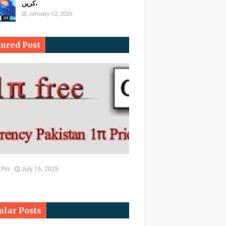
کریں،
January 12, 2025
tured Post
 Pin
July 16, 2025
ular Posts