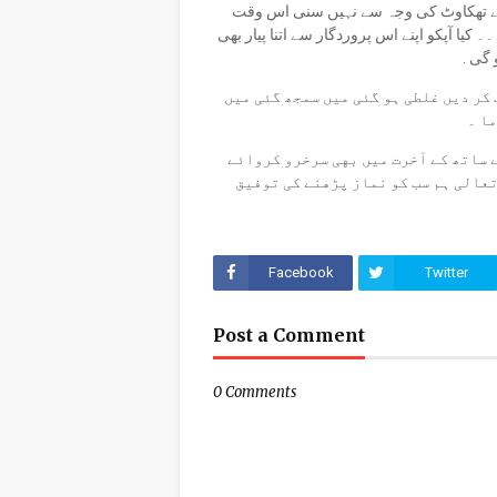
ﭖ ﻧﮯ ﺗﻬﮑﺎﻭﭦ ﮐﯽ ﻭﺟﮧ ﺳﮯ ﻧﮩﯿﮟ ﺳﻨﯽ ﺍﺱ ﻭﻗﺖ
۔۔ ﮐﯿﺎ ﺁﭘﮑﻮ ﺍﭘﻨﮯ ﺍﺱ ﭘﺮﻭﺭﺩﮔﺎﺭ ﺳﮯ ﺍﺗﻨﺎ ﭘﯿﺎﺭ ﺑﻬﯽ
 ﮔﯽ .
ﮐﺮ ﺩﯾﮟ ﻏﻠﻄﯽ ﮨﻮ ﮔﺌﯽ ﻣﯿﮟ ﺳﻤﺠھ ﮔﺌﯽ ﻣﯿﮟ
ﺎ ۔
ﮯ ﺳﺎﺗھ ﮐﮯ ﺁﺧﺮﺕ ﻣﯿﮟ ﺑﻬﯽ ﺳﺮﺧﺮﻭ ﮐﺮﻭﺍﺋﮯ
ﺗﻌﺎﻟﯽ ﮨﻢ ﺳﺐ ﮐﻮ ﻧﻤﺎﺯ ﭘﮍﻫﻨﮯ ﮐﯽ ﺗﻮﻓﯿﻖ
Facebook
Twitter
Post a Comment
0 Comments