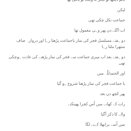
لیکن
‏جماعت نکل چکی تھی
اب اگلے دن پھر وہی معمول تھا
دو ہفتے مسلسل فجر کی نماز باجماعت پڑھتا رہا اور دروازہ صاف
ستھرا ملتا رہا
دو ہفتے بعد اب میری جماعت سے فجر کی نماز پڑھنے کی عادت ہوچکی
تھی
اور الحمدللّٰہ میں
با جماعت فجر کی نماز پڑھنا شروع ہو گیا
پھر کچھ دن بعد
‏رات کے کھانے میں اُس کچرا پھینکنے
والے کا ذکر آگیا
میں اُسے برابھلا کہنے لگا