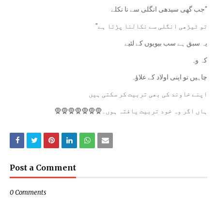
"جب گھی سیدھی انگلی سے نا نکلے
تو ٹیڑھی انگلی سے نکالنا پڑتا ہے"
یہ سبق ہے سب بیویوں کے لئیے
کہ وہ
‏چاہیں تو اپنی اولاد کے علاؤہ
اپنے خاوند کی بھی تربیت کر سکتی ہیں
ہاں اگر وہ خود تربیت یافتہ ہوں۔🧕🧕🧕🧕🧕🧕🧕
Post a Comment
0 Comments