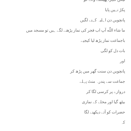
پکڑ نہیں پایا
پانچویں دن اہلیہ کہنے لگیں
ما شاء اللّٰه آپ اب فجر کی نماز پڑھنے لگے ہیں تو مسجد میں
باجماعت نماز پڑھ لیا کیجیے
بات دل کو لگی
اور
پانچویں دن سنت گھر میں پڑھ کر
جماعت سے پندرہ منٹ پہلے
دروازے پر کرسی لگا کر
‏بیٹھ گیا اور محلے کے نمازی
حضرات کو آتے دیکھنے لگا
کہ