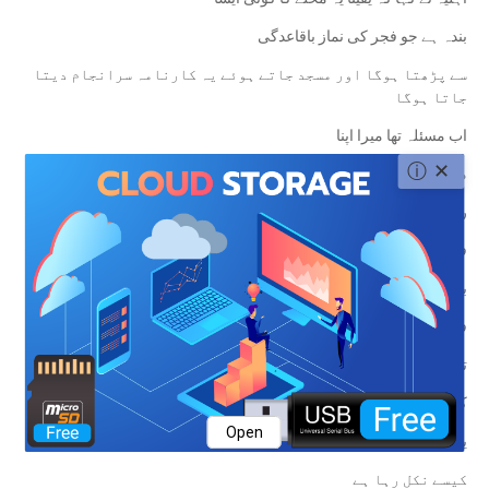
بندہ ہے جو فجر کی نماز باقاعدگی
سے پڑھتا ہوگا اور مسجد جاتے ہوئے یہ کارنامہ سرانجام دیتا
جاتا ہوگا
اب مسئلہ تھا میرا اپنا
ⓘ
✕
‏میں پکا نہیں کچا مسلمان تھا
روزانہ دس بجے اٹھ کر
فجر قضا پڑھا کرتا تھا
بیس دن قبل میں نے اہلیہ سے
فجر میں اٹھانے کا کہا
تو اہلیہ حیران
کہ
Open
یہ آج سورج مشرق کے بجائے مغرب سے
کیسے نکل رہا ہے