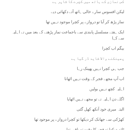
کس نمازی کے ہاتھ میں کچرے کا شاپر ہے
لیکن افسوس سارے خالی ہاتھ آتے دکھائی دیے
نماز پڑھ کر آیا تو دروازے پر کچرا موجود نہیں تھا
ایک ہفتے مسلسل پابندی سے باجماعت نماز پڑھنے کے بعد میں نے اہلیہ
سے کہا
بیگم اب کچرا
‏پھینکنے والا شاید ڈر گیا ہے
جب ہی کچرا نہیں پھینک رہا
اب آپ مجھے فجر کے وقت نہیں اٹھانا
اہلیہ کچھ نہیں بولیں
اگلے دن اہلیہ نے تو مجھے نہیں اٹھایا
البتہ میری خود آنکھ کھل گئی
کھڑکی سے جھانک کر دیکھا تو کچرا دروازے پر موجود تھا
ٹائم دیکھا تو فجر کا وقت تو باقی تھا