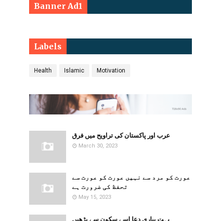
Banner Ad1
Labels
Health
Islamic
Motivation
عرب اور پاکستان کی تراویح میں فرق
March 30, 2023
​​عورت کو مرد سے نہیں عورت کو عورت سے
تحفظ کی ضرورت ہے
May 15, 2023
بہت پیاری دعا اِسے سکون سے پڑھیں