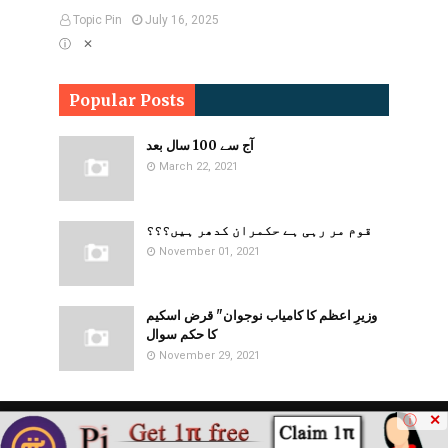
Topic Pin
July 16, 2025
ⓘ ✕
Popular Posts
آج سے 100 سال بعد
March 22, 2021
قوم مر رہی ہے حکمران کدھر ہیں؟؟؟
November 01, 2021
وزیرِ اعظم کا کامیاب نوجوان" قرض اسکیم
کا حکم سوال
November 29, 2021
ⓘ
✕
Home
About
Contact Us