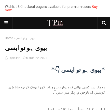
Wishlist & Checkout page is available for premium users
Buy
Now
بیوی ہو تو ایسی
Home
بیوی ہو تو ایسی
Topic Pin
March 22, 2021
*بیوی ہو تو ایسی 👇*
‏دو ماہ سے کسی بھائی کے دروازے پر روزانہ کچرا پھینک کر چلا جاتا بڑی
کوشش کے باوجود وہ پکڑ میں نہیں آیا
اہلیہ نے کہا کہ یقیناً یہ محلے کا کوئی ایسا