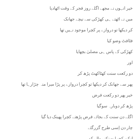
خیر انہوں نے مجھے اگلے روز فجر کے وقت اٹھادیا
میں نے اٹھتے ہی کھڑکی سے نیچے جھانک
‏کر دیکھا تو دروازے پر کچرا موجود نہیں تھا
فٹافٹ وضو کیا
کھڑکی کے پاس ہی مصلیٰ بچھایا
اور
دو رکعت سنت کھٹاکھٹ پڑھ کر
پھر سے جھانک کر دیکھا تو کچرا دروازے پر پڑا میرا منہ چڑارہا تھا
خیر پھر دو رکعت فرض
پڑھ کر دوبارہ سوگیا
اگلے دن سنت کے بجائے فرض پڑھتے کچرا پھینک دیا گیا
‏چار دن اِسی طرح گزرگئے
لیکن کچرا پھینکنے والے کو