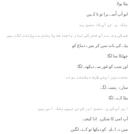
بیٹا بولا
ابو آپ اُسے برا تو نا کہیں
بلکہ وہ تو آپ کا محسن ہے
جس کی وجہ سے آپ فجر کی نماز باجماعت پابندی سے پڑھنے لگے ہیں
بیٹے کی بات سن کر میرے دماغ کو
جھٹکا سا لگا
اور سب کو غور سے دیکھنے لگا
‏مجھے یوں اپنی طرف دیکھتے ہوئے
سارے ہنسنے لگے
بیٹا کہنے لگا
ابو آپ کی وہ محسن اور کوئی نہیں بلکہ امی ہیں
آپ امی کا شکریہ ادا کیجیے
میں نے اہلیہ کو دیکھا تو کہنے لگیں