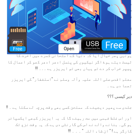
میٹرک میں یہی معاملہ پین اور ریمور کا تھا، ریمور تو کمال کی چیز ہے،
صفحہ یوں صاف ہو جاتا ہے جیسے نیا ہو، غلطی کا کہیں نام و نشان بھی
نہیں باقی رہتا۔
پھر ایف ایس سی سے اب تک بال پوائنٹ ہے تو وائٹنر کا سہارا ہے، غلطی
غائب اور نیا لکھنا شروع ۔ آہا ! بہت خوب !
Open
یونہی پھر خیال آیا کہ دنیا کے امتحانی کمرے میں آخرت کا
ٹیسٹ دیتے ہوۓ اگر نیکیوں کی پنسل ادھر ادھر کھو کر اعمال کا
پیپر خراب کر دے تو یہاں بھی تو ایریزر ہے ۔۔۔ !!!
معلم اقدس صلی اللہ علیہ وآلہ وسلم نے "استغفار" کی ایریزر
تھما دی ہے ۔
دیر کیسی ؟؟؟
جلدی سے پھیر دیجیئے کہ ممتحن کسی بھی وقت پرچہ لے سکتا ہے ۔ !!
اور اس غلط فہمی میں مت رہیئے گا کہ یہ ایریزر کبھی ایکسپائر
ہو گی۔ بنانے والے نے اس کی گارنٹی دی ہے کہ یہ وقت نزع تک
کارگر ہے ! " ان شاء اللہ " ۔ ۔ ۔ !!!