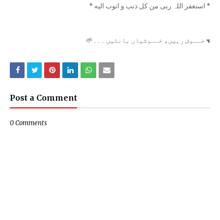
* استغفر اللہ ربی من کل ذنب و اتوب الیه *
☚ خــوش رہیں، خــوشیاں بانٹیں ۔۔۔🌱
Post a Comment
0 Comments