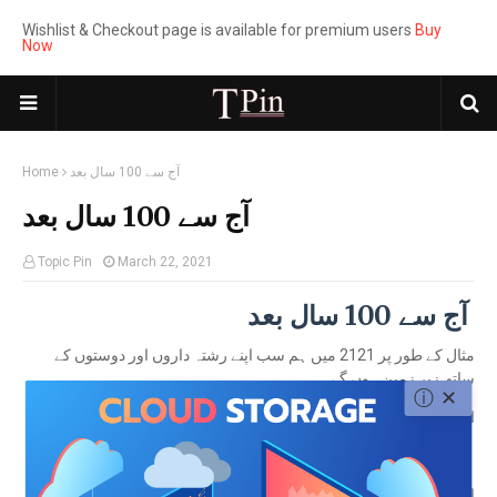
Wishlist & Checkout page is available for premium users
Buy
Now
آج سے 100 سال بعد
Home
آج سے 100 سال بعد
Topic Pin
March 22, 2021
آج سے 100 سال بعد
مثال کے طور پر 2121 میں ہم سب اپنے رشتہ داروں اور دوستوں کے
ساتھ زیر زمین ہوں گے
ⓘ
✕
اور اجنبی ہمارے گھروں میں رہیں گے
اور ہماری جائیداد غیر لوگوں کی ملکیت ہوگی
انہیں ہماری کچھ یاد بھی نہیں رہے گی ابھی بھی ہم میں سے کون اپنے