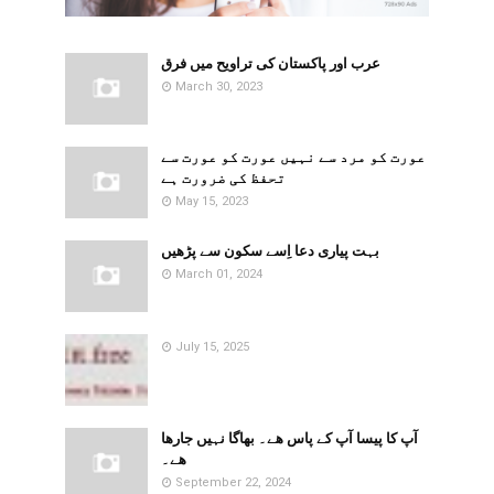
عرب اور پاکستان کی تراویح میں فرق
March 30, 2023
​​عورت کو مرد سے نہیں عورت کو عورت سے
تحفظ کی ضرورت ہے
May 15, 2023
بہت پیاری دعا اِسے سکون سے پڑھیں
March 01, 2024
July 15, 2025
آپ کا پیسا آپ کے پاس ھے۔ بھاگا نہیں جارھا
ھے۔
September 22, 2024