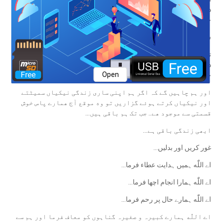
دادا کے باپ کا سوچے گا .. ہم اپنی نسلوں کی یاد میں تاریخ کا حصه بن
جائیں گے، جبکہ لوگ ہمارے نام اور شکلیں بھول جائیں گے...
سو سال میں کئی اندھیرے اور ٹھہراؤ آئیں گے
تب ہمیں اندازہ ہوگا کہ دنیا کتنی معمولی تھی، اور سب کچھ اور
دوسرے سے زیادہ پا لینے کے خواب کتنے نادان اور خسارے کی سوچ کے
Open
حامل تھے،
اور ہم چاہیں گے کہ اگر ہم اپنی ساری زندگی نیکیاں سمیٹتے
اور نیکیاں کرتے ہوئے گزاریں تو وه موقع آج ھمارے پاس خوش
قسمتی سے موجود ھے.. جب تک ہم باقی ہیں...
ابھی زندگی باقی ہے...
غور کریں اور بدلیں...
اے اللّٰه ہمیں ہدایت عطاء فرما...
اے اللّٰه ہمارا انجام اچھا فرما...
اے اللّٰه ہمارے حال پر رحم فرما...
اے اللّٰه ہمارے کبیرہ و صغیرہ گناہوں کو معاف فرما اور ہم سے