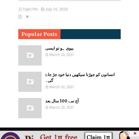
Topic Pin
July 16, 2025
ⓘ ✕
Popular Posts
بیوی ہو تو ایسی
March 22, 2021
انسانوں کو جوڑنا سیکھیں دنیا خود جڑ جاۓ
گی۔
March 22, 2021
آج سے 100 سال بعد
March 22, 2021
ⓘ
✕
Home
About
Contact Us