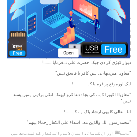
ہیں.حضرت معاویہؓ عمرةالقضا۶ کے موقع پر اسلام لاۓ تحقیقی قول یہ
ہے کہ فتح مکہ سے پہلے ہی اسلام لا چکے تھے.....لیکن مکہ کے حالات کے
تحت انہوں نےاسلام کا اظہار نہیں کیا تھا۔عمرة القضا۶ کے موقع پر آپﷺ
نے حضرت معاویہؓ کو اپنا کرتہ عطا۶ کیا۔یہی کرتہ آپؓ کا کفن بنا۔ آپ
نے بیس سال حکومت کی اور چونسٹھ لاکھ پنسٹھ ہزار مربع میل پر
اسلام کا جھنڈا لہرایا۔آپ کے لیے نبیﷺ نے کٸ بار دعا فرماٸی۔آپ کو خال
المسلمین یعنی مسلمانوں کے ماموں بھی کہا جاتا ہے کیونکہ آپؓ کی بہن
ام حبیبہؓ حضورﷺ کی زوجہ محترمہ ہیں۔ روافض اور تاریخ لکھنےوالوں
Open
نے بہت ستم کیا کہ حضرت علیؓ اور حضرت معاویہؓ کے درمیان ایک
دیوار کھڑی کر دی جبکہ حضرت علی نےفرمایا..........!
"معاویہ میرےبھاٸی ہیں کافر یا فاسق نہیں"
ایک اورموقع پر فرمایا کہ................!
"معاویہؓ کوبرا کہنے کی بجاۓ دعا کرو کیونکہ انکی براٸی ہمیں پسند
نہیں"
اللہ تعالی کا بھی ارشاد پاک ہے کہ........!
"محمدرسول اللہ والذین معہ اشدا۶ علی الکفار رحما۶ بینھم"
"محمدﷺ اور ان کے ساتھ ایمان لانے والے کفار کے لیے سخت ہیں