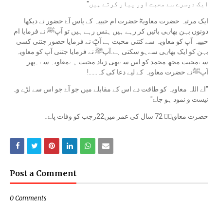
ایک دوسرے سے محبت اور پیار کرتے ہیں"
ایک مرتبہ حضرت معاویہؓ حضرت ام حبیبہ کے پاس آۓ حضور نے دیکھا
دونوں بہن بھاٸی باتیں کر رہے ہیں ہنس رہے ہیں تو آپﷺ نے فرمایا ام
حبیبہ آپ کو معاویہ سے کتنی محبت ہے آپؓ نے فرمایا حضور جتنی کسی
بہن کو ایک بھاٸی سےہو سکتی ہے.آپﷺ نے فرمایا جتنی آپ کو معاویہ
سےمحبت مجھ محمد کو اس سےبھی زیاد محبت ہےمعاویہ سے۔پھر
آپﷺنے حضرت معاویہ کے لیے دعا کی کہ......!
"اے اللہ معاویہ کو طاقت دے اس کے مقابلے میں جو آۓ جو اس سے لڑے وہ
نیست و نمود ہو جاۓ"
حضرت معاویہؓ 72 سال کی عمر میں22رجب کو وفات پاۓ۔
Post a Comment
0 Comments